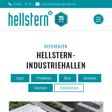
07482 - 70 97
info@hellsterngmbh.de
REFERENZEN
HELLSTERN-
INDUSTRIEHALLEN
Lager
Produktion
Büro
Gewerbe
Sonstiges
Zurücksetzen