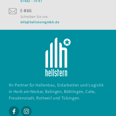
07482 - 70 97
E-MAIL
Schreiben Sie uns:
info@hellsterngmbh.de
Ihr Partner für Hallen­bau, Erd­arbeiten und Logistik
in
Horb am Neckar
,
Balingen
,
Böblingen
, Calw,
Freuden­stadt
, Rott­weil und Tübingen.