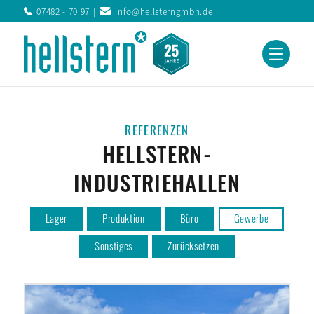
07482 - 70 97
info@hellsterngmbh.de
REFERENZEN
HELLSTERN-
INDUSTRIEHALLEN
Lager
Produktion
Büro
Gewerbe
Sonstiges
Zurücksetzen