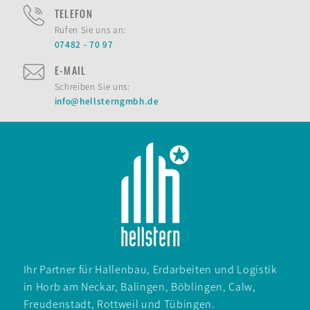
TELEFON
Rufen Sie uns an:
07482 - 70 97
E-MAIL
Schreiben Sie uns:
info@hellsterngmbh.de
Ihr Partner für Hallen­bau, Erd­arbeiten und Logistik
in
Horb am Neckar
,
Balingen
,
Böblingen
, Calw,
Freuden­stadt
, Rott­weil und Tübingen.