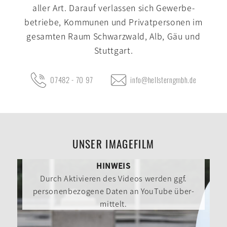
aller Art. Darauf verlassen sich Gewerbe­
betriebe, Kommunen und Privat­personen im
gesamten Raum Schwarz­wald, Alb, Gäu und
Stutt­gart.
07482 - 70 97
info@hellsterngmbh.de
UNSER IMAGEFILM
HINWEIS
Durch Aktivieren des Videos werden ggf.
personen­bezogene Daten an YouTube über­
mittelt.