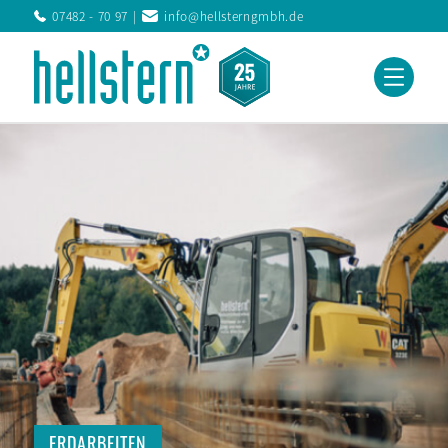
07482 - 70 97
info@hellsterngmbh.de
ERDARBEITEN